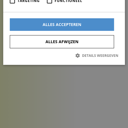
TARGETING
FUNCTIONEEL
ALLES ACCEPTEREN
ALLES AFWIJZEN
DETAILS WEERGEVEN
Strikt noodzakelijk
Prestatie
Targeting
Functioneel
Strikt noodzakelijke cookies maken de kernfunctionaliteiten van de
website mogelijk, zoals gebruikersaanmelding en accountbeheer. De
website kan niet goed worden gebruikt zonder de strikt
noodzakelijke cookies.
Aanbieder /
Naam
Vervaldatum
Omschrijving
Domein
CookieScriptConsent
1 maand
Deze cookie