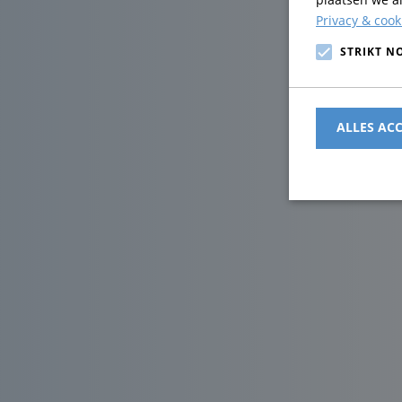
Privacy & cook
STRIKT N
ALLES AC
Strikt noodzakel
accountbeheer. 
Naam
CookieScript