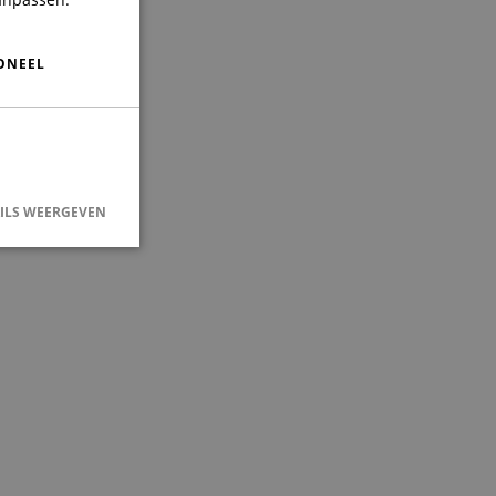
ONEEL
ILS WEERGEVEN
saanmelding en
e-Script.com-
kers te
Script.com is