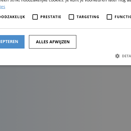
ies
OODZAKELIJK
PRESTATIE
TARGETING
FUNCTI
CEPTEREN
ALLES AFWIJZEN
DETA
Strikt noodzakelijk
Prestatie
Targeting
Functioneel
ijke cookies maken de kernfunctionaliteiten van de website mogelijk, zoals gebruiker
De website kan niet goed worden gebruikt zonder de strikt noodzakelijke cookies.
Aanbieder /
Vervaldatum
Omschrijving
Domein
Consent
1 maand
Deze cookie wordt gebruikt door de Cooki
CookieScript
service om de cookievoorkeuren van bezoe
drostinstal.nl
onthouden. De cookie-banner van Cookie-
noodzakelijk om correct te werken.