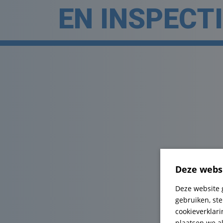
EN INSPECT
Deze websi
Deze website 
gebruiken, st
cookieverklari
plaatsen we al