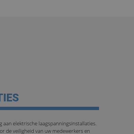
TIES
 aan elektrische laagspanningsinstallaties.
oor de veiligheid van uw medewerkers en